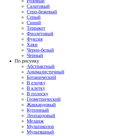
Розовый
Салатовый
Серо-бежевый
Серый
Синий
Терракот
Фиолетовый
Фуксия
Хаки
Черно-белый
Черный
По рисунку
Абстрактный
Анималистичный
Ботанический
В елочку
В клетку
В полоску
Геометрический
Жаккардовый
Купонный
Леопардовый
Меланж
Мультиколор
Мультяшный