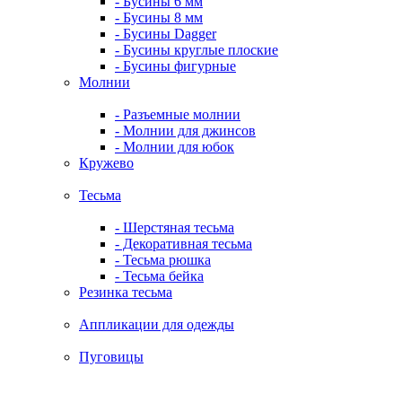
- Бусины 6 мм
- Бусины 8 мм
- Бусины Dagger
- Бусины круглые плоские
- Бусины фигурные
Молнии
- Разъемные молнии
- Молнии для джинсов
- Молнии для юбок
Кружево
Тесьма
- Шерстяная тесьма
- Декоративная тесьма
- Тесьма рюшка
- Тесьма бейка
Резинка тесьма
Аппликации для одежды
Пуговицы