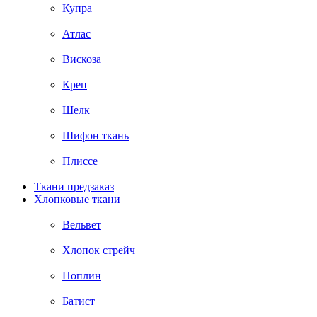
Купра
Атлас
Вискоза
Креп
Шелк
Шифон ткань
Плиссе
Ткани предзаказ
Хлопковые ткани
Вельвет
Хлопок стрейч
Поплин
Батист