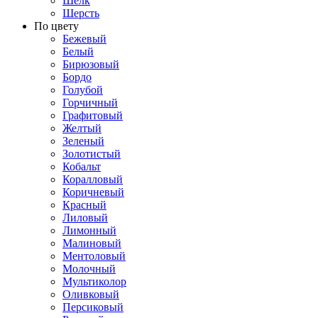
Шёлк
Шерсть
По цвету
Бежевый
Белый
Бирюзовый
Бордо
Голубой
Горчичный
Графитовый
Желтый
Зеленый
Золотистый
Кобальт
Коралловый
Коричневый
Красный
Лиловый
Лимонный
Малиновый
Ментоловый
Молочный
Мультиколор
Оливковый
Персиковый