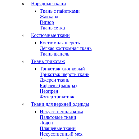
Нарядные ткани
Ткань с пайетками
Жаккард
Гипюр
Ткань сетка
Костюмные ткани
Костюмная шерсть
Лёгкая костюмная ткань
Ткань шанель
Ткань трикотаж
Трикотаж хлопковый
Трикотаж шерсть ткань
Джерси ткань
Бифлекс (лайкра)
Неопрен
Футер трикотаж
Ткани для верхней одежды
Искусственная кожа
Пальтовые ткани
Лоден
Плащевые ткани
Искусственный мех