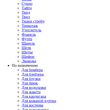
Сукно
Тафта
Твид
Твил
Ткани стрейч
Трикотаж
Утеплитель
Фланель
Футер
Шанель
Шелк
Шитье
Шифон
Экокожа
По назначению
Для бомбера
Для блейзера
Для блузки
Для брюк
Для водолазки
Для жакета
Для кардигана
Для кожаной куртки
Для костюма
Для купальника