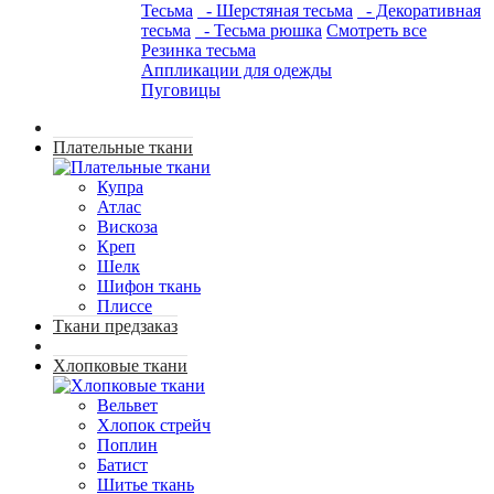
Тесьма
- Шерстяная тесьма
- Декоративная
тесьма
- Тесьма рюшка
Смотреть все
Резинка тесьма
Аппликации для одежды
Пуговицы
Плательные ткани
Купра
Атлас
Вискоза
Креп
Шелк
Шифон ткань
Плиссе
Ткани предзаказ
Хлопковые ткани
Вельвет
Хлопок стрейч
Поплин
Батист
Шитье ткань