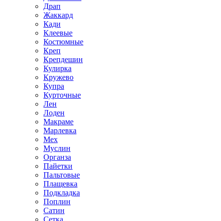
Драп
Жаккард
Кади
Клеевые
Костюмные
Креп
Крепдешин
Кулирка
Кружево
Купра
Курточные
Лен
Лоден
Макраме
Марлевка
Мех
Муслин
Органза
Пайетки
Пальтовые
Плащевка
Подкладка
Поплин
Сатин
Сетка